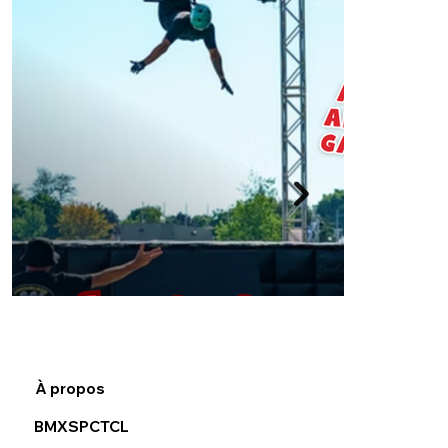
À propos
BMXSPCTCL